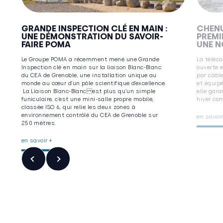
GRANDE INSPECTION CLÉ EN MAIN :
CHENU
UNE DÉMONSTRATION DU SAVOIR-
PREMI
FAIRE POMA
UNE N
Le Groupe POMA a récemment mené une Grande
La téléc
Inspection clé en main sur la liaison Blanc-Blanc
ouverte 
du CEA de Grenoble, une installation unique au
par câble
monde au cœur d’un pôle scientifique d’excellence.
et équip
La Liaison Blanc-Blanc est plus qu’un simple
elle gara
funiculaire, c’est une mini-salle propre mobile,
hiver co
classée ISO 6, qui relie les deux zones à
environnement contrôlé du CEA de Grenoble sur
en savoir
250 mètres.
en savoir +