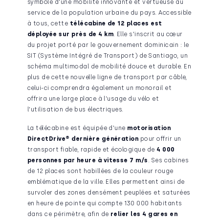
symbole d'une mobilité innovante et vertueuse au
ser­vice de la population urbaine du pays. Accessible
à tous, cette
télécabine de 12 places est
déployée sur près de 4 km
. Elle s'inscrit au cœur
du projet porté par le gouvernement dominicain : le
SIT (Système Intégré de Transport) de Santiago, un
schéma multimodal de mobilité douce et durable. En
plus de cette nouvelle ligne de transport par câble,
celui-ci comprendra également un monorail et
offrira une large place à l'usage du vélo et
l'utilisation de bus électriques.
La télécabine est équipée d'une
motorisation
DirectDrive® dernière génération
pour offrir un
trans­port fiable, rapide et écologique de
4 000
personnes par heure à vitesse 7 m/s
. Ses cabines
de 12 places sont habillées de la couleur rouge
emblématique de la ville. Elles permettent ainsi de
survo­ler des zones densément peuplées et saturées
en heure de pointe qui compte 130 000 habitants
dans ce périmètre, afin de
relier les 4 gares en