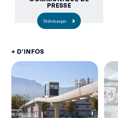
PRESSE
Télécharger
+ D’INFOS
PROJET
R