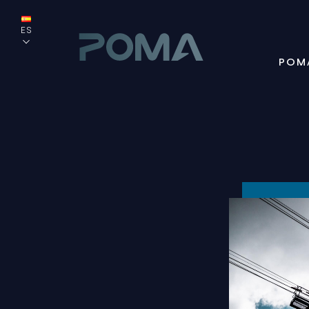
ES
POM