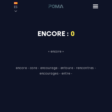
ES
ENCORE :
0
« encore »
encore
-
core
-
encourage
-
entoure
-
rencontres
-
encourages
-
entre
-