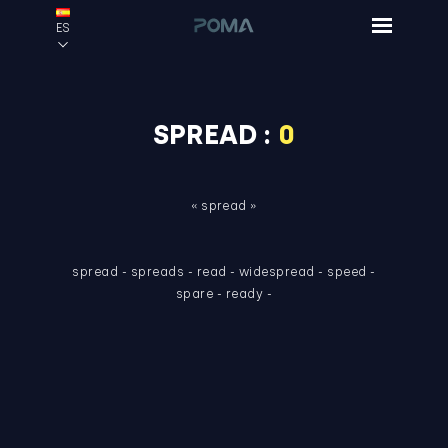
ES
SPREAD :
0
« spread »
spread
-
spreads
-
read
-
widespread
-
speed
-
spare
-
ready
-