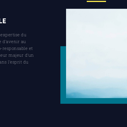
LE
expertise du
e d’avenir au
o-responsable et
teur majeur d’un
ans l’esprit du