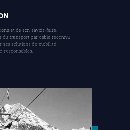
ION
ions et de son savoir-faire,
 du transport par câble reconnu
ses solutions de mobilité
o-responsables.