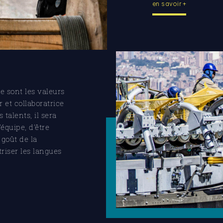
en savoir +
e sont les valeurs
 et collaboratrice
talents, il sera
’équipe, d’être
 goût de la
riser les langues