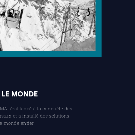
 LE MONDE
MA s’est lancé à la conquête des
aux et a installé des solutions
le monde entier.