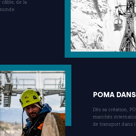
 câble, de la
 monde.
POMA DANS
Dès sa création, PO
marchés internation
de transport dans 