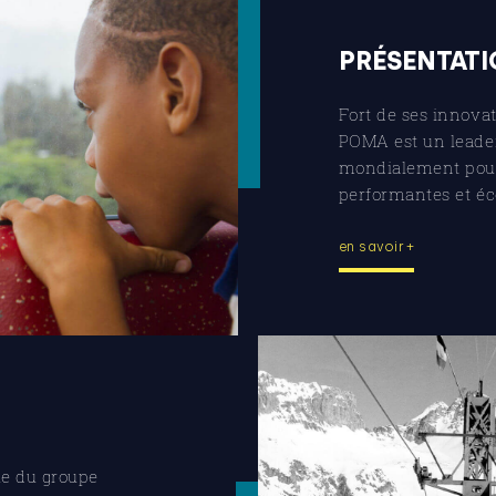
PRÉSENTAT
Fort de ses innovat
POMA est un leader
mondialement pour 
performantes et éc
en savoir +
ue du groupe