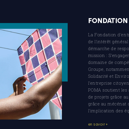
FONDATION
La Fondation d’en
de l’intérêt général
démarche de respon
mission : S’engager
domaine de compét
Groupe, notamment 
Solidarité et Envir
l’entreprise citoye
POMA soutient les a
de projets grâce a
grâce au mécénat 
l’implication des éq
en savoir +