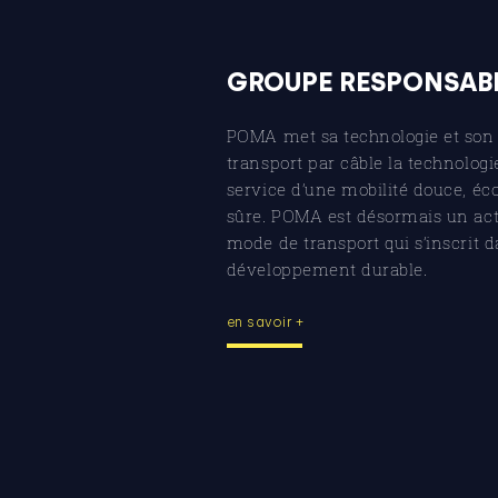
GROUPE RESPONSAB
POMA met sa technologie et son 
transport par câble la technologi
service d’une mobilité douce, éc
sûre. POMA est désormais un ac
mode de transport qui s’inscrit d
développement durable.
en savoir +