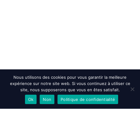
Nous utilisons des cookies pour vous garantir la meilleure
expérience sur notre site web. Si vous continuez à utiliser ce
site, nous supposerons que vous en êtes satisfait.
Ok
Non
Politique de confidentialité
EN SAVOIR PLUS
ACCEPTER
REFUSER
Accueil
>
Le groupe Poma
>
L’histoire de POMA