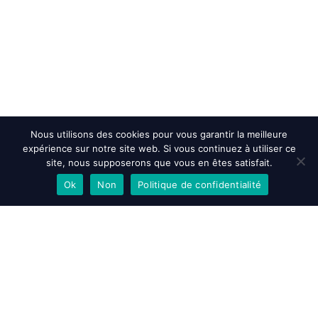
Nous utilisons des cookies pour vous garantir la meilleure
expérience sur notre site web. Si vous continuez à utiliser ce
site, nous supposerons que vous en êtes satisfait.
Ok
Non
Politique de confidentialité
EN SAVOIR PLUS
ACCEPTER
REFUSER
Accueil
>
Actualités et évenements
>
POMA Colombia fête ses 5 ans
!