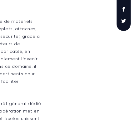
é de matériels
plets, attaches,
 sécurité) grâce à
cteurs de
par câble, en
galement l'avenir
ns ce domaine, il
pertinents pour
faciliter
térêt général dédié
oopération met en
et écoles unissent