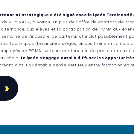
rtenariat stratégique a été signé avec le Lycée Ferdinand B
de « La NAT », à Voiron. En plus de l'offre de contrats de sta
'alternance, aux élèves et la participation de POMA aux évén
 semaine de l'industrie, ce partenariat inclut possiblement p
els techniques (balanciers, sièges, pinces freins, ensemble e
s employés de POMA sur leurs métiers afin de présenter aux él
par câble.
Le lycée s’engage aussi à diffuser les opportunités
réant ainsi un véritable cercle vertueux entre formation et 