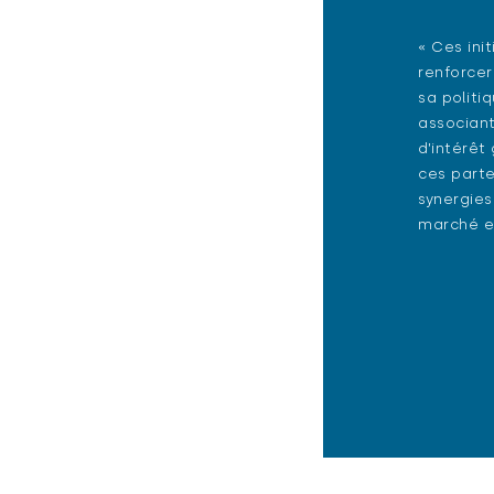
« Ces ini
renforcer
sa politi
associant
d’intérêt
ces parte
synergie
marché et