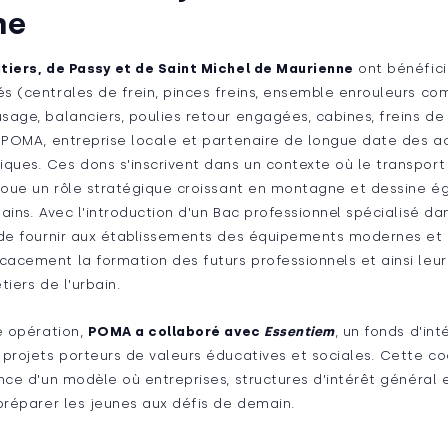
ne
tiers, de Passy et de Saint Michel de Maurienne
ont bénéfici
s (centrales de frein, pinces freins, ensemble enrouleurs com
age, balanciers, poulies retour engagées, cabines, freins de
e POMA, entreprise locale et partenaire de longue date des a
ues. Ces dons s'inscrivent dans un contexte où le transport 
 joue un rôle stratégique croissant en montagne et dessine é
ains. Avec l'introduction d'un Bac professionnel spécialisé da
 de fournir aux établissements des équipements modernes et 
cement la formation des futurs professionnels et ainsi leur 
tiers de l'urbain.
e opération,
POMA a collaboré avec
Essentiem
, un fonds d'in
 projets porteurs de valeurs éducatives et sociales. Cette c
nce d'un modèle où entreprises, structures d'intérêt général 
préparer les jeunes aux défis de demain.