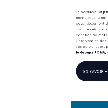
———
En parallèle,
un pa
connu sous le nom 
potentiellement d
comme celui de la
donation de matéri
l'intervention de
liés au transport 
le Groupe POMA,
c
EN SAVOIR +