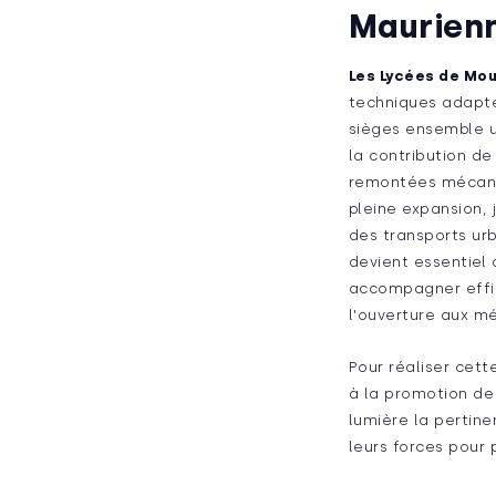
Maurien
Les Lycées de Mou
techniques adapté
sièges ensemble us
la contribution d
remontées mécaniq
pleine expansion,
des transports urb
devient essentiel
accompagner effica
l'ouverture aux mé
Pour réaliser cett
à la promotion de
lumière la pertine
leurs forces pour 