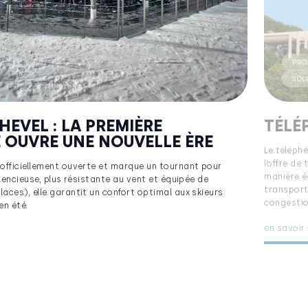
PRO
SOL
EVEL : LA PREMIÈRE
TÉLÉ
E OUVRE UNE NOUVELLE ÈRE
Le téléph
l’offre de
 officiellement ouverte et marque un tournant pour
manière é
ilencieuse, plus résistante au vent et équipée de
transports
aces), elle garantit un confort optimal aux skieurs
congestion
en été.
en savoir 