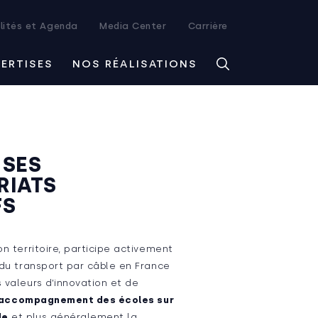
lités et Agenda
Media Center
Carrière
PERTISES
NOS RÉALISATIONS
 SES
RIATS
FS
on territoire, participe activement
 du transport par câble en France
 valeurs d’innovation et de
’accompagnement des écoles sur
le
et plus généralement la