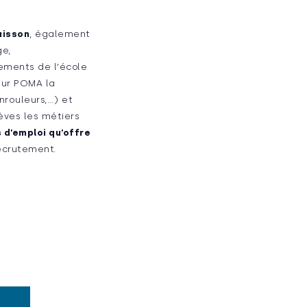
uisson
, également
ge,
ements de l'école
our POMA la
nrouleurs,…) et
èves les métiers
 d’emploi qu’offre
recrutement.