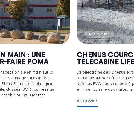
RÉALISATION
N MAIN : UNE
CHENUS COURCH
R-FAIRE POMA
TÉLÉCABINE LIF
pection clé en main sur la
La télécabine des Chenus est
allation unique au monde au
le transport par câble. Plus s
on Blanc-Blanc est plus qu’un
cabines EVO spacieuses (10 pl
e, classée ISO 6, qui relie les
en hiver comme aux visiteurs 
renoble sur 250 mètres.
en savoir +