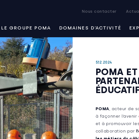
Nous contacter
Actua
LE GROUPE POMA
DOMAINES D’ACTIVITÉ
EX
5.12.2024
POMA ET
PARTENA
ÉDUCATI
POMA
, acteur de s
à façonner l’avenir
et à promouvoir les
collaboration par
l
les métiers du câb