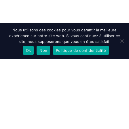
Nous utilisons des cookies pour vous garantir la meilleure
expérience sur notre site web. Si vous continuez à utiliser ce
site, nous supposerons que vous en êtes satisfait.
Ok
Non
Politique de confidentialité
EN SAVOIR PLUS
ACCEPTER
REFUSER
Accueil
>
Actualités et évenements
>
MOBCO 2026
MENTIONS LÉGALES