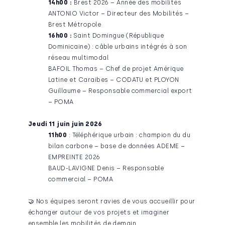
14h00 :
Brest 2026 – Année des mobilités
ANTONIO Victor – Directeur des Mobilités –
Brest Métropole
16h00 :
Saint Domingue (République
Dominicaine) : câble urbains intégrés à son
réseau multimodal
BAFOIL Thomas – Chef de projet Amérique
Latine et Caraibes – CODATU et PLOYON
Guillaume – Responsable commercial export
– POMA
Jeudi 11 juin juin 2026
11h00
: Téléphérique urbain : champion du du
bilan carbone – base de données ADEME –
EMPREINTE 2026
BAUD-LAVIGNE Denis – Responsable
commercial – POMA
🤝 Nos équipes seront ravies de vous accueillir pour
échanger autour de vos projets et imaginer
ensemble les mobilités de demain.