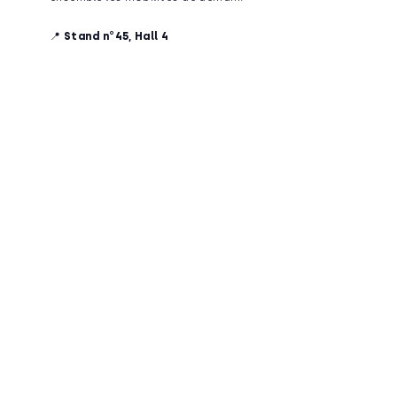
📍
Stand n°
4
5, Hall 4