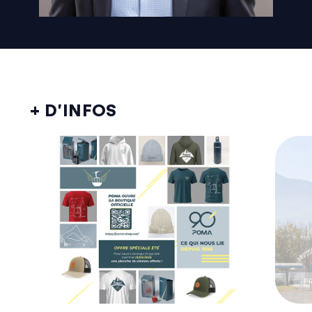
+ D’INFOS
CORPORATE
P