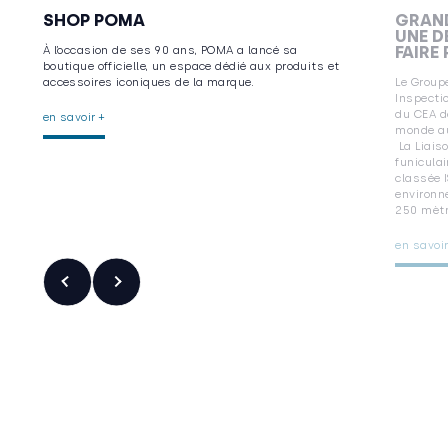
SHOP POMA
GRAND
UNE D
FAIRE
À l’occasion de ses 90 ans, POMA a lancé sa
boutique officielle, un espace dédié aux produits et
accessoires iconiques de la marque.
Le Grou
Inspectio
du CEA d
en savoir +
monde au 
La Liais
funiculai
classée I
environn
250 mètr
en savoir