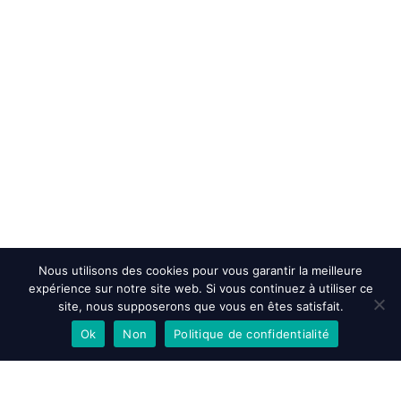
Nous utilisons des cookies pour vous garantir la meilleure
expérience sur notre site web. Si vous continuez à utiliser ce
site, nous supposerons que vous en êtes satisfait.
Ok
Non
Politique de confidentialité
EN SAVOIR PLUS
ACCEPTER
REFUSER
Accueil
>
Actualités et évenements
>
POMA construis un transport
urbain en Mongolie