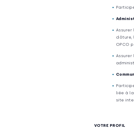
Particip
Adminis
Assurer 
clôture,
OPCO po
Assurer 
administ
Communi
Particip
liée à l
site int
VOTRE PROFIL