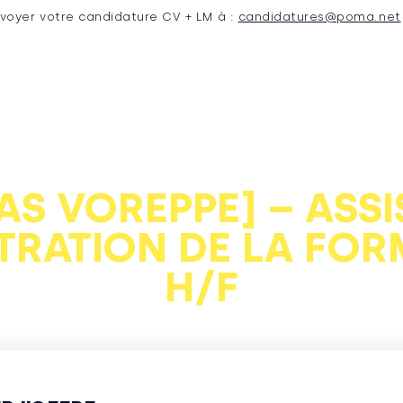
nvoyer votre candidature CV + LM à :
candidatures@poma.net
AS VOREPPE] – ASSI
TRATION DE LA FOR
H/F