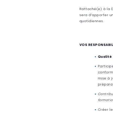
Rattaché(e) à la 
sera d'apporter un
quotidiennes.
VOS RESPONSABIL
Qualité
Particip
conformi
mise à j
préparat
Contribu
formatio
Créer le