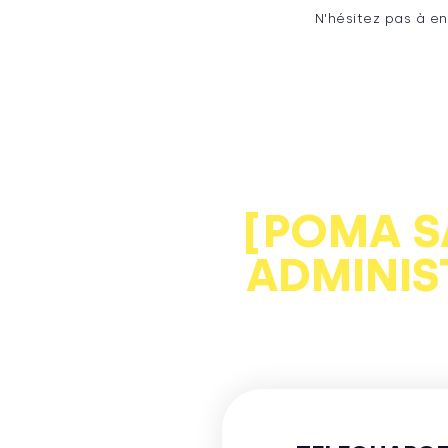
N'hésitez pas à e
[POMA S
ADMINIS