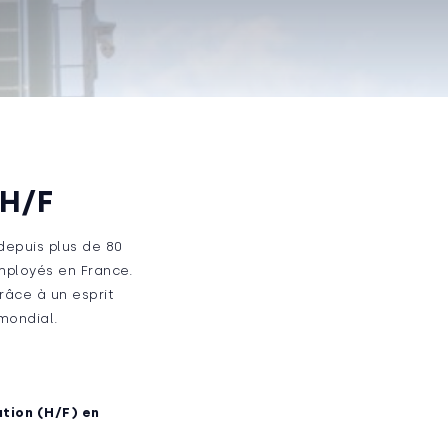
 H/F
depuis plus de 80
mployés en France.
grâce à un esprit
mondial.
ation (H/F) en