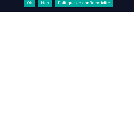
Ok
Non
Politique de confidentialité
EN SAVOIR PLUS
ACCEPTER
REFUSER
Accueil
>
[POMA SAS VOREPPE] – DESSINATEUR.TRICE PROJETEUR.SE
2D (H/F) – CDI
MENTIONS LÉGALES
POLITIQUE DE PROTECTION DES DONNÉES
COOKIES
HTI
ACCESSIBILITÉ