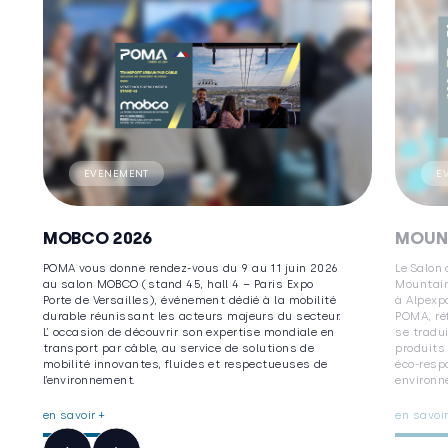
EVENEMENT
E
MOBCO 2026
MOUN
POMA vous donne rendez-vous du 9 au 11 juin 2026
Le Salon
au salon MOBCO (stand 45, hall 4 – Paris Expo
Mountain
Porte de Versailles), événement dédié à la mobilité
à Alpexp
durable réunissant les acteurs majeurs du secteur.
POMA, ré
L’ occasion de découvrir son expertise mondiale en
se tradu
transport par câble, au service de solutions de
produits
mobilité innovantes, fluides et respectueuses de
éco-resp
l’environnement.
environn
en savoir +
en savoir