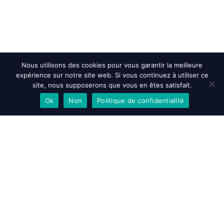
Nous utilisons des cookies pour vous garantir la meilleure
expérience sur notre site web. Si vous continuez à utiliser ce
site, nous supposerons que vous en êtes satisfait.
Ok
Non
Politique de confidentialité
EN SAVOIR PLUS
ACCEPTER
REFUSER
Accueil
>
Actualités et évenements
>
Une cabine POMA au Grenoble
Street Art Fest