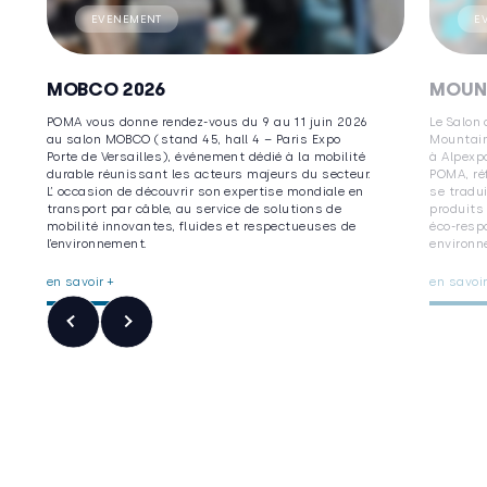
EVENEMENT
E
MOBCO 2026
MOUN
POMA vous donne rendez-vous du 9 au 11 juin 2026
Le Salon
au salon MOBCO (stand 45, hall 4 – Paris Expo
Mountain
Porte de Versailles), événement dédié à la mobilité
à Alpexp
durable réunissant les acteurs majeurs du secteur.
POMA, ré
L’ occasion de découvrir son expertise mondiale en
se tradu
transport par câble, au service de solutions de
produits
mobilité innovantes, fluides et respectueuses de
éco-resp
l’environnement.
environn
en savoir +
en savoir