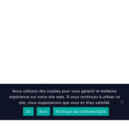
Nous utilisons des cookies pour vous garantir la meilleure
expérience sur notre site web. Si vous continuez à utiliser ce
site, nous supposerons que vous en êtes satisfait.
Ok
Non
Politique de confidentialité
EN SAVOIR PLUS
ACCEPTER
REFUSER
Accueil
>
Actualités et évenements
>
Rencontres Nationales du