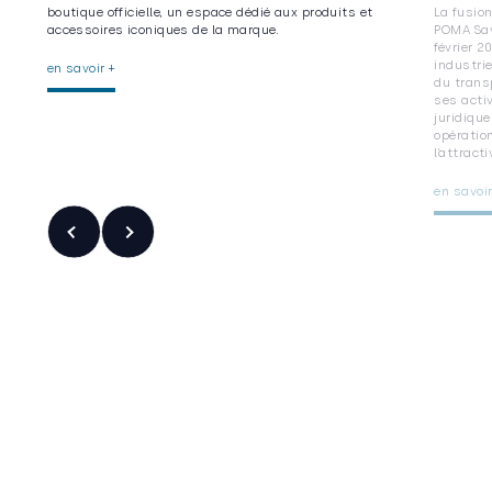
boutique officielle, un espace dédié aux produits et
La fusio
accessoires iconiques de la marque.
POMA Sav
février 
industri
en savoir +
du trans
ses acti
juridique
opération
l’attract
en savoir