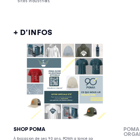
sites industriels.
+ D’INFOS
CORPORATE
C
SHOP POMA
POMA
ORGAN
À l’occasion de ses 90 ans, POMA a lancé sa