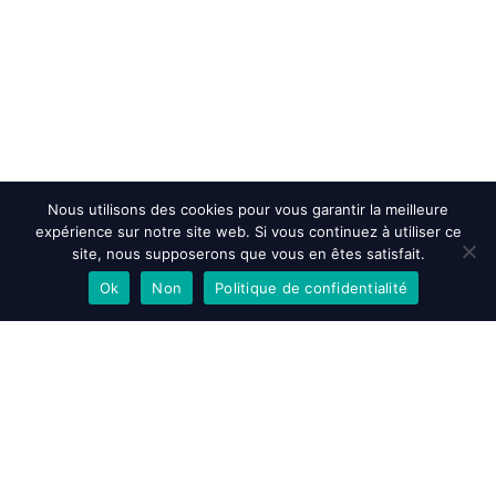
Nous utilisons des cookies pour vous garantir la meilleure
expérience sur notre site web. Si vous continuez à utiliser ce
site, nous supposerons que vous en êtes satisfait.
Ok
Non
Politique de confidentialité
EN SAVOIR PLUS
ACCEPTER
REFUSER
Accueil
>
Nos Réalisations
>
Plan Joran