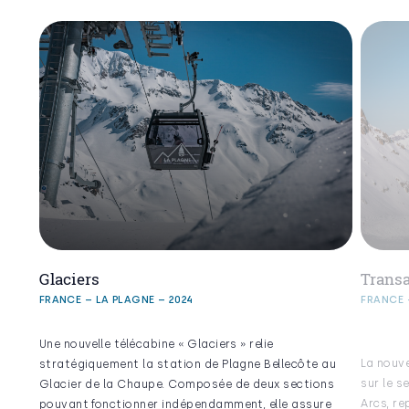
Glaciers
Trans
FRANCE – LA PLAGNE – 2024
FRANCE 
Une nouvelle télécabine « Glaciers » relie
La nouve
stratégiquement la station de Plagne Bellecôte au
sur le s
Glacier de la Chaupe. Composée de deux sections
Arcs, r
pouvant fonctionner indépendamment, elle assure