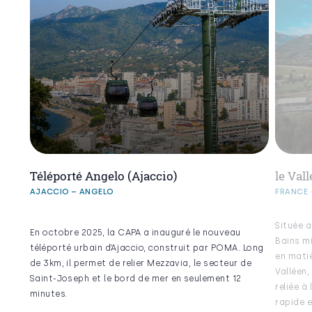
Téléporté Angelo (Ajaccio)
le Val
AJACCIO – ANGELO
FRANCE 
Située a
En octobre 2025, la CAPA a inauguré le nouveau
Bains mi
téléporté urbain d’Ajaccio, construit par POMA. Long
en matiè
de 3km, il permet de relier Mezzavia, le secteur de
Valléen,
Saint-Joseph et le bord de mer en seulement 12
reliée à
minutes.
rapide e