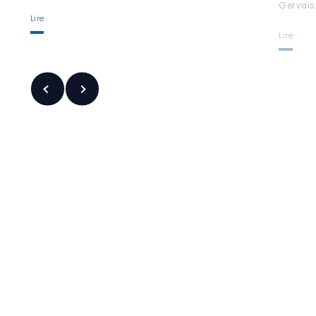
Gervais
Lire
Lire