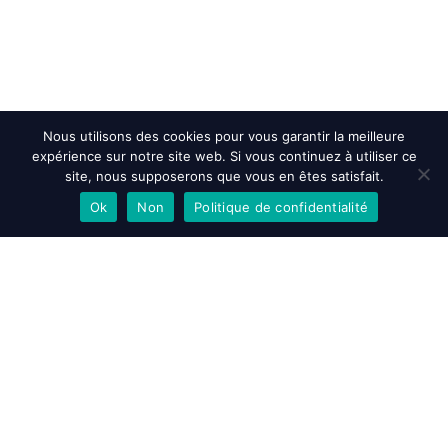
Nous utilisons des cookies pour vous garantir la meilleure
expérience sur notre site web. Si vous continuez à utiliser ce
site, nous supposerons que vous en êtes satisfait.
Ok
Non
Politique de confidentialité
EN SAVOIR PLUS
ACCEPTER
REFUSER
Accueil
>
Nos Réalisations
>
Antananarivo – Madagascar