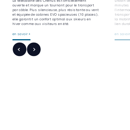
La télécabine des Chenus est officiellement
urbain de
ouverte et marque un tournant pour le transport
minutes 
par câble. Plus silencieuse, plus résistante au vent
l’interm
et équipée de cabines EVO spacieuses (10 places),
transport
elle garantit un confort optimal aux skieurs en
la mobili
hiver comme aux visiteurs en été.
lien dura
en savoir +
en savoir