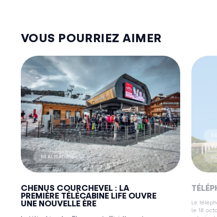
VOUS POURRIEZ AIMER
P
R
RÉALISATION
S
CHENUS COURCHEVEL : LA
TÉLÉP
PREMIÈRE TÉLÉCABINE LIFE OUVRE
UNE NOUVELLE ÈRE
Le téléph
le 18 oct