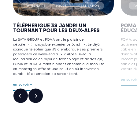
PARTENAIRE
PROJET
RÉALISATION
P
TÉLÉPHERIQUE 3S JANDRI UN
POMA 
TOURNANT POUR LES DEUX-ALPES
ÉDUCA
La SATA GROUP et POMA ont le plaisir de
POMA, act
dévoiler « l’incroyable expérience Jandri ». Le déjà
activemen
iconique téléphérique 3S a embarqué ses premiers
câble en
passagers ce week-end aux 2 Alpes. Avec la
d’innovat
réalisation de ce bijou de technologie et de design,
l’accomp
POMA et la SATA redéfinissent ensemble la mobilité
câble et
en montagne, offrant une solution où innovation,
vertus d
durabilité et émotion se rencontrent.
en savoir
en savoir +