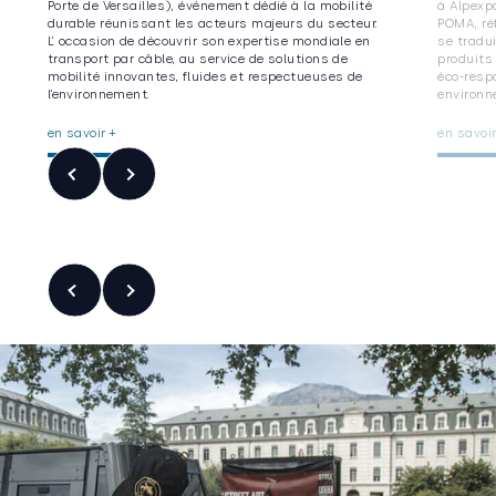
Porte de Versailles), événement dédié à la mobilité
à Alpexp
durable réunissant les acteurs majeurs du secteur.
POMA, ré
L’ occasion de découvrir son expertise mondiale en
se tradu
transport par câble, au service de solutions de
produits
mobilité innovantes, fluides et respectueuses de
éco-resp
l’environnement.
environn
en savoir +
en savoir