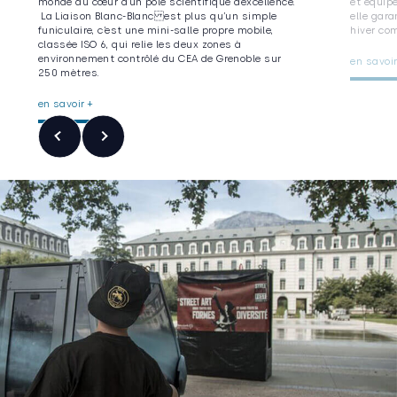
monde au cœur d’un pôle scientifique d’excellence.
et équip
La Liaison Blanc-Blanc est plus qu’un simple
elle gara
funiculaire, c’est une mini-salle propre mobile,
hiver co
classée ISO 6, qui relie les deux zones à
environnement contrôlé du CEA de Grenoble sur
en savoir
250 mètres.
en savoir +