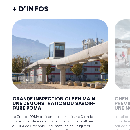
+ D’INFOS
PROJET
R
GRANDE INSPECTION CLÉ EN MAIN :
CHENU
UNE DÉMONSTRATION DU SAVOIR-
PREMI
FAIRE POMA
UNE N
Le Groupe POMA a récemment mené une Grande
La téléc
Inspection clé en main sur la liaison Blanc-Blanc
ouverte 
du CEA de Grenoble, une installation unique au
par câble