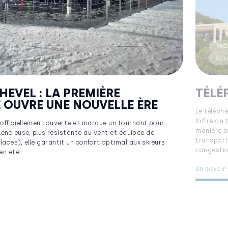
PRO
SOL
EVEL : LA PREMIÈRE
TÉLÉ
E OUVRE UNE NOUVELLE ÈRE
Le téléph
l’offre de
 officiellement ouverte et marque un tournant pour
manière é
ilencieuse, plus résistante au vent et équipée de
transports
aces), elle garantit un confort optimal aux skieurs
congestion
en été.
en savoir 