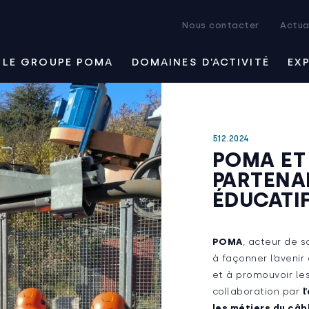
Nous contacter
Actua
LE GROUPE POMA
DOMAINES D’ACTIVITÉ
EX
5.12.2024
POMA ET
PARTENA
ÉDUCATI
POMA
, acteur de s
à façonner l’avenir
et à promouvoir les
collaboration par
l
les métiers du câb