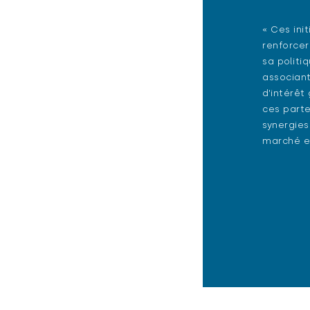
« Ces ini
renforcer
sa politi
associant
d’intérêt
ces parte
synergie
marché et