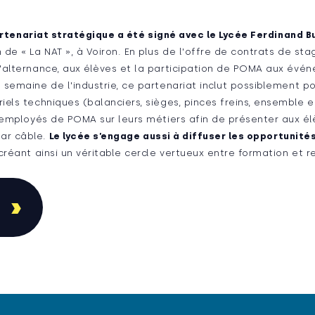
rtenariat stratégique a été signé avec le Lycée Ferdinand B
de « La NAT », à Voiron. En plus de l'offre de contrats de sta
'alternance, aux élèves et la participation de POMA aux évén
 semaine de l'industrie, ce partenariat inclut possiblement p
els techniques (balanciers, sièges, pinces freins, ensemble e
s employés de POMA sur leurs métiers afin de présenter aux él
par câble.
Le lycée s’engage aussi à diffuser les opportunités
réant ainsi un véritable cercle vertueux entre formation et 