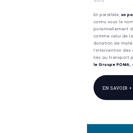
———
En parallèle,
un pa
connu sous le nom 
potentiellement d
comme celui de la
donation de matéri
l'intervention de
liés au transport 
le Groupe POMA,
c
EN SAVOIR +