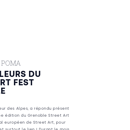
E POMA
LEURS DU
RT FEST
E
ur des Alpes, a répondu présent
 5e édition du Grenoble Street Art
val européen de Street Art, pour
et surtout le lien ! Durant le mois