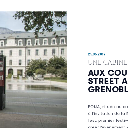
25.06.2019
UNE CABIN
AUX COU
STREET A
GRENOBL
POMA, située au cœ
à l’invitation de la
fest, premier festi
créer l’événement, 