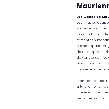
Maurien
Les Lycées de Mou
techniques adapté
sièges ensemble us
la contribution d
remontées mécaniq
pleine expansion,
des transports urb
devient essentiel
accompagner effica
l'ouverture aux mé
Pour réaliser cett
à la promotion de
lumière la pertine
leurs forces pour 