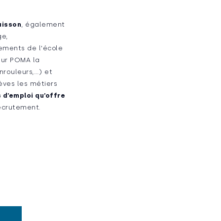
uisson
, également
ge,
ements de l'école
our POMA la
nrouleurs,…) et
èves les métiers
 d’emploi qu’offre
recrutement.