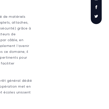
é de matériels
plets, attaches,
 sécurité) grâce à
cteurs de
par câble, en
galement l'avenir
ns ce domaine, il
pertinents pour
faciliter
térêt général dédié
oopération met en
et écoles unissent