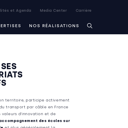
lités et Agenda
Media Center
Carrière
PERTISES
NOS RÉALISATIONS
 SES
RIATS
FS
on territoire, participe activement
 du transport par câble en France
 valeurs d’innovation et de
’accompagnement des écoles sur
le
et plus généralement la