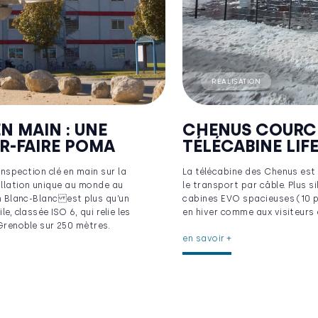
RÉALISATION
N MAIN : UNE
CHENUS COURCH
R-FAIRE POMA
TÉLÉCABINE LIF
pection clé en main sur la
La télécabine des Chenus est
allation unique au monde au
le transport par câble. Plus s
on Blanc-Blanc est plus qu’un
cabines EVO spacieuses (10 pl
e, classée ISO 6, qui relie les
en hiver comme aux visiteurs 
renoble sur 250 mètres.
en savoir +