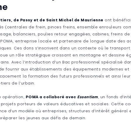
ne
tiers, de Passy et de Saint Michel de Maurienne
ont bénéfici
s (centrales de frein, pinces freins, ensemble enrouleurs com
age, balanciers, poulies retour engagées, cabines, freins de
e POMA, entreprise locale et partenaire de longue date des a
ues. Ces dons s'inscrivent dans un contexte où le transport 
 joue un rôle stratégique croissant en montagne et dessine é
ains. Avec l'introduction d'un Bac professionnel spécialisé da
 de fournir aux établissements des équipements modernes et 
cement la formation des futurs professionnels et ainsi leur 
tiers de l'urbain.
e opération,
POMA a collaboré avec
Essentiem
, un fonds d'in
 projets porteurs de valeurs éducatives et sociales. Cette c
nce d'un modèle où entreprises, structures d'intérêt général 
préparer les jeunes aux défis de demain.